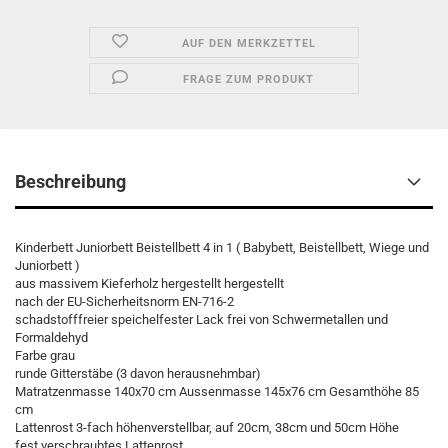
AUF DEN MERKZETTEL
FRAGE ZUM PRODUKT
Beschreibung
Kinderbett Juniorbett Beistellbett 4 in 1 ( Babybett, Beistellbett, Wiege und
Juniorbett )
aus massivem Kieferholz hergestellt hergestellt
nach der EU-Sicherheitsnorm EN-716-2
schadstofffreier speichelfester Lack frei von Schwermetallen und
Formaldehyd
Farbe grau
runde Gitterstäbe (3 davon herausnehmbar)
Matratzenmasse 140x70 cm Aussenmasse 145x76 cm Gesamthöhe 85
cm
Lattenrost 3-fach höhenverstellbar, auf 20cm, 38cm und 50cm Höhe
fest verschraubtes Lattenrost