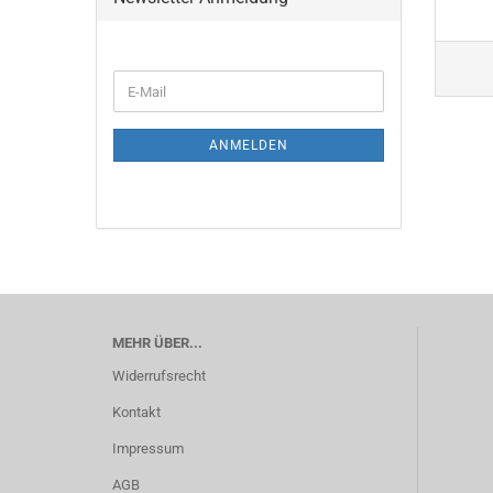
WEITER
E-
ZUR
Mail
NEWSLETTER-
ANMELDUNG
ANMELDEN
MEHR ÜBER...
Widerrufsrecht
Kontakt
Impressum
AGB